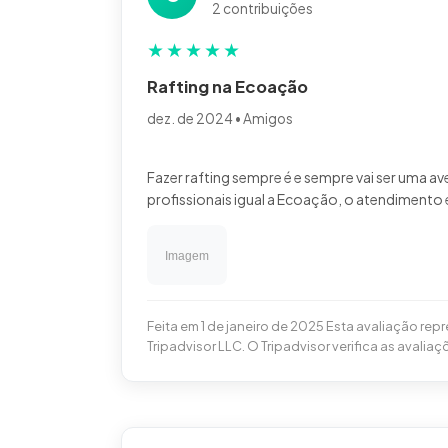
2 contribuições
★
★
★
★
★
Rafting na Ecoação
dez. de 2024 • Amigos
Fazer rafting sempre é e sempre vai ser uma a
Feita em 1 de janeiro de 2025 Esta avaliação r
Tripadvisor LLC. O Tripadvisor verifica as avaliaç