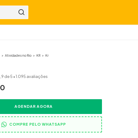
>
Atividades no Rio
>
KR
>
Kr
,9 de 5 • 1.095 avaliações
00
AGENDAR AGORA
COMPRE PELO WHATSAPP