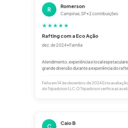
Romerson
R
Campinas, SP • 2 contribuições
★
★
★
★
★
Rafting com a Eco Ação
dez. de 2024 • Família
Atendimento, experiência e local espetacular
Feita em 14 de dezembro de 2024 Esta avaliaçã
do Tripadvisor LLC. O Tripadvisor verifica as aval
Caio B
C