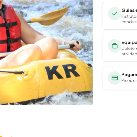
Guias 
Instrut
conduzi
Equipa
Colete,
atividad
Pagame
Pix ou c