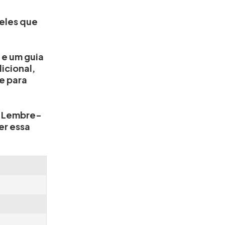
ueles que
 e um guia
icional,
e para
. Lembre-
er essa