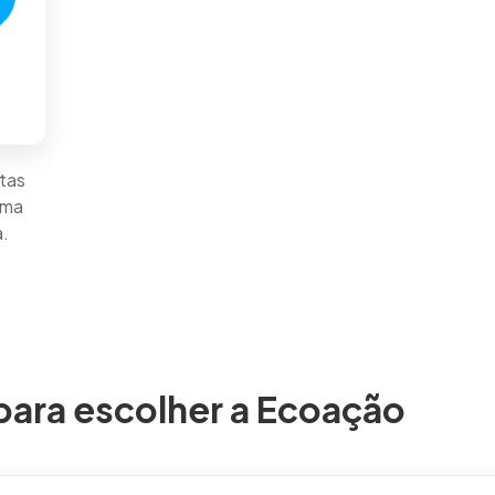
otas
uma
a.
para escolher a Ecoação