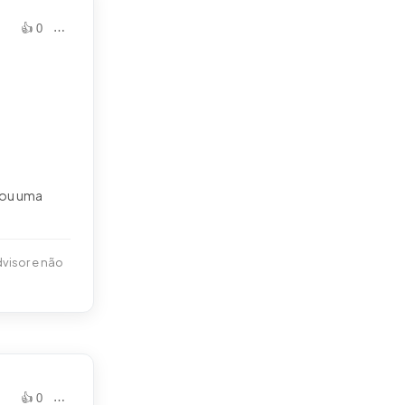
👍 0
⋯
onou uma
visor e não
👍 0
⋯