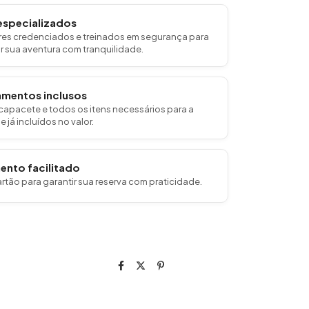
especializados
ores credenciados e treinados em segurança para
r sua aventura com tranquilidade.
mentos inclusos
 capacete e todos os itens necessários para a
e já incluídos no valor.
nto facilitado
artão para garantir sua reserva com praticidade.