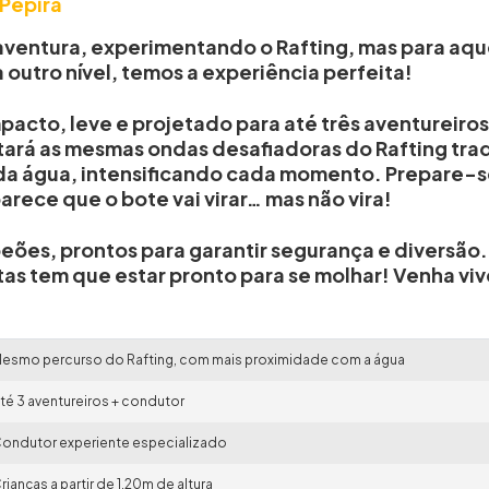
 Pepira
 aventura, experimentando o Rafting, mas para aq
 outro nível, temos a experiência perfeita!
mpacto, leve e projetado para até três aventureiros
ará as mesmas ondas desafiadoras do Rafting trad
da água, intensificando cada momento. Prepare-s
ece que o bote vai virar… mas não vira!
eões, prontos para garantir segurança e diversão
tas tem que estar pronto para se molhar! Venha viv
esmo percurso do Rafting, com mais proximidade com a água
té 3 aventureiros + condutor
ondutor experiente especializado
rianças a partir de 1,20m de altura