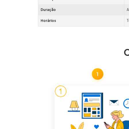
Duração
A
Horários
T
C
1