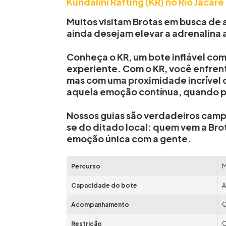
Kundalini Rafting (KR) no Rio Jacaré
Muitos visitam Brotas em busca de
ainda desejam elevar a adrenalina a
Conheça o
KR
, um bote inflável co
experiente. Com o KR, você enfrent
mas com uma proximidade incrível 
aquela emoção contínua, quando par
Nossos guias são verdadeiros camp
se do ditado local: quem vem a Bro
emoção única com a gente.
Percurso
M
Capacidade do bote
A
Acompanhamento
C
Restrição
C