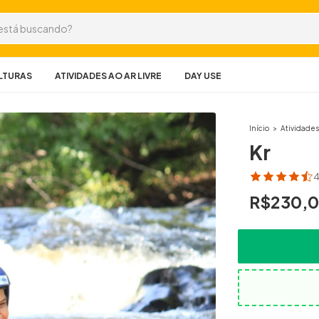
ALTURAS
ATIVIDADES AO AR LIVRE
DAY USE
Início
>
Atividades
Kr
4
R$230,