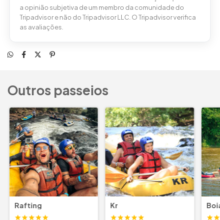
a opinião subjetiva de um membro da comunidade do
Tripadvisor e não do Tripadvisor LLC. O Tripadvisor verifica
as avaliações.
Outros passeios
Rafting
Kr
Boi