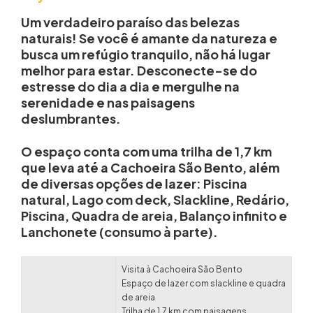
Um verdadeiro
paraíso das belezas
naturais
! Se você é amante da natureza e
busca um refúgio tranquilo, não há lugar
melhor para estar. Desconecte-se do
estresse do dia a dia e mergulhe na
serenidade e nas paisagens
deslumbrantes.
O espaço conta com uma trilha de 1,7 km
que leva até a
Cachoeira São Bento
, além
de diversas opções de lazer: Piscina
natural, Lago com deck, Slackline, Redário,
Piscina, Quadra de areia, Balanço infinito e
Lanchonete (consumo à parte).
Visita à Cachoeira São Bento
Espaço de lazer com slackline e quadra
de areia
Trilha de 1,7 km com paisagens