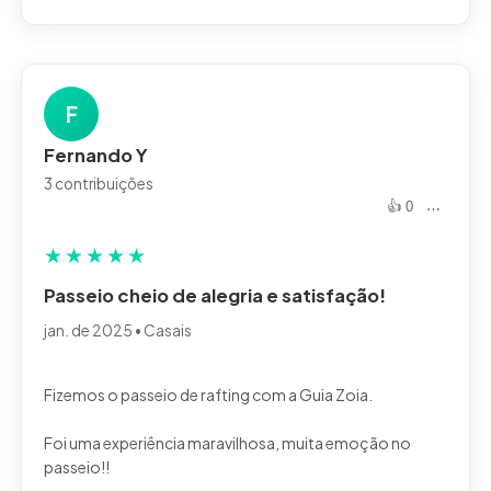
F
Fernando Y
3 contribuições
👍 0
⋯
★
★
★
★
★
Passeio cheio de alegria e satisfação!
jan. de 2025 • Casais
Fizemos o passeio de rafting com a Guia Zoia.
Foi uma experiência maravilhosa, muita emoção no
passeio!!