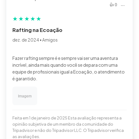
👍 0
⋯
★
★
★
★
★
Rafting na Ecoação
dez. de 2024 • Amigos
Fazer rafting sempre é e sempre vai ser uma aventura
incrível, ainda mais quando você se depara com uma
equipe de profissionais igual a Ecoação, o atendimento
Feita em 1 de janeiro de 2025 Esta avaliação representa a
opinião subjetiva de um membro da comunidade do
Tripadvisor e não do Tripadvisor LLC. O Tripadvisor verifica
as avaliações.