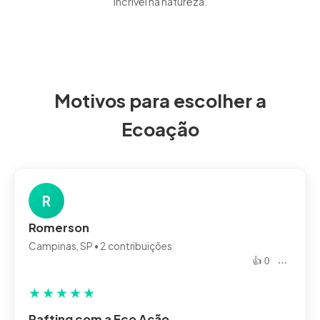
incrível na natureza.
Motivos para escolher a
Ecoação
R
Romerson
Campinas, SP • 2 contribuições
👍 0
⋯
★
★
★
★
★
Rafting com a Eco Ação