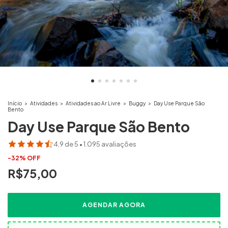
Início
>
Atividades
>
Atividades ao Ar Livre
>
Buggy
>
Day Use Parque São
Bento
Day Use Parque São Bento
4,9 de 5 • 1.095 avaliações
-
32
%
OFF
R$75,00
AGENDAR AGORA