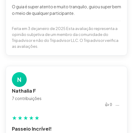
O guia é super atento e muito tranquilo, guiou super bem
Feita em 3 de janeiro de 2025 Esta avaliação representa a
opinião subjetiva de um membro da comunidade do
Tripadvisor e não do Tripadvisor LLC. O Tripadvisor verifica
as avaliações.
N
Nathalia F
7 contribuições
👍 0
⋯
★
★
★
★
★
Passeio Incrível!