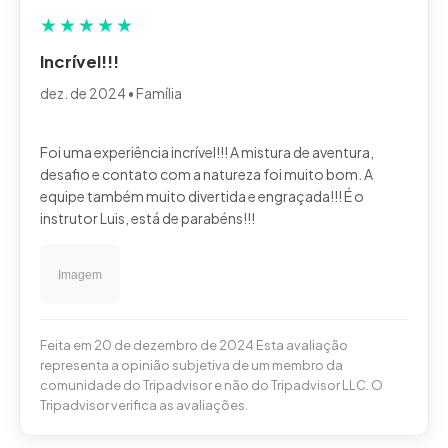
★
★
★
★
★
Incrível!!!
dez. de 2024 • Família
Foi uma experiência incrível!!! A mistura de aventura,
desafio e contato com a natureza foi muito bom. A
equipe também muito divertida e engraçada!!! É o
Feita em 20 de dezembro de 2024 Esta avaliação
representa a opinião subjetiva de um membro da
comunidade do Tripadvisor e não do Tripadvisor LLC. O
Tripadvisor verifica as avaliações.