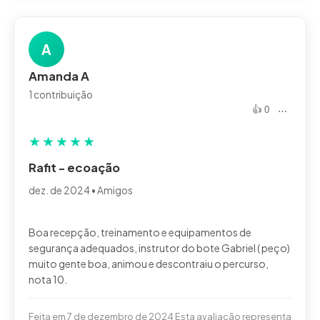
A
Amanda A
1 contribuição
👍 0
⋯
★
★
★
★
★
Rafit - ecoação
dez. de 2024 • Amigos
Boa recepção, treinamento e equipamentos de
segurança adequados, instrutor do bote Gabriel ( peço)
muito gente boa, animou e descontraiu o percurso,
Feita em 7 de dezembro de 2024 Esta avaliação representa