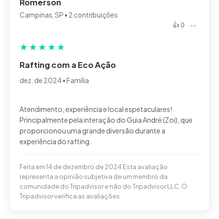
Romerson
Campinas, SP • 2 contribuições
👍 0
⋯
★
★
★
★
★
Rafting com a Eco Ação
dez. de 2024 • Família
Atendimento, experiência e local espetaculares!
Principalmente pela interação do Guia André (Zoi), que
proporcionou uma grande diversão durante a
Feita em 14 de dezembro de 2024 Esta avaliação
representa a opinião subjetiva de um membro da
comunidade do Tripadvisor e não do Tripadvisor LLC. O
Tripadvisor verifica as avaliações.