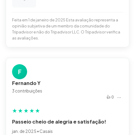
Feita em 1 de janeiro de 2025 Esta avaliação representa a
opinião subjetiva de um membro da comunidade do
Tripadvisor e não do Tripadvisor LLC. O Tripadvisor verifica
as avaliações.
F
Fernando Y
3 contribuições
👍 0
⋯
★
★
★
★
★
Passeio cheio de alegria e satisfação!
jan. de 2025 • Casais