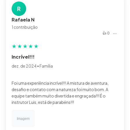
R
Rafaela N
1 contribuição
👍 0
⋯
★
★
★
★
★
Incrível!!!
dez. de 2024 • Família
Foi uma experiência incrível!!! A mistura de aventura,
desafio e contato com a natureza foi muito bom. A
equipe também muito divertida e engraçada!!! É o