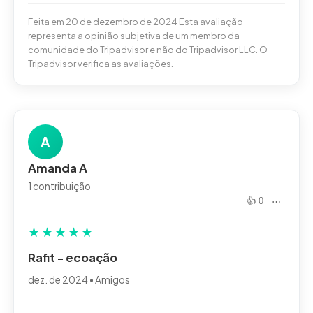
Feita em 20 de dezembro de 2024 Esta avaliação
representa a opinião subjetiva de um membro da
comunidade do Tripadvisor e não do Tripadvisor LLC. O
Tripadvisor verifica as avaliações.
A
Amanda A
1 contribuição
👍 0
⋯
★
★
★
★
★
Rafit - ecoação
dez. de 2024 • Amigos