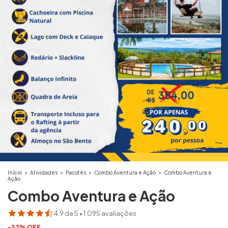
Início
>
Atividades
>
Pacotes
>
Combo Aventura e Ação
>
Combo Aventura e
Ação
Combo Aventura e Ação
4,9 de 5 • 1.095 avaliações
-
32
%
OFF