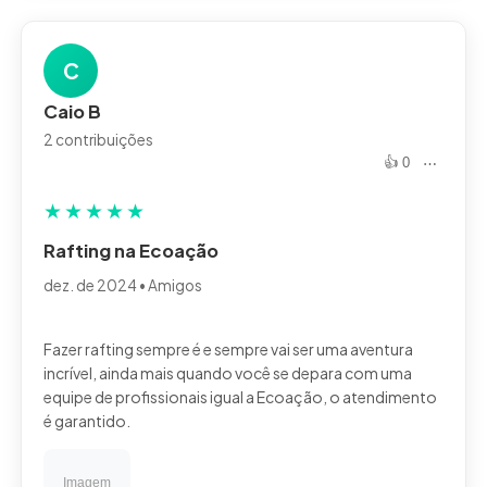
C
Caio B
2 contribuições
👍 0
⋯
★
★
★
★
★
Rafting na Ecoação
dez. de 2024 • Amigos
Fazer rafting sempre é e sempre vai ser uma aventura
incrível, ainda mais quando você se depara com uma
equipe de profissionais igual a Ecoação, o atendimento