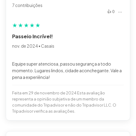
7 contribuições
👍 0
⋯
★
★
★
★
★
Passeio Incrível!
nov. de 2024 • Casais
Equipe super atenciosa, passou segurança a todo
momento. Lugares lindos, cidade aconchegante. Vale a
Feita em 29 de novembro de 2024 Esta avaliação
representa a opinião subjetiva de um membro da
comunidade do Tripadvisor e não do Tripadvisor LLC. O
Tripadvisor verifica as avaliações.